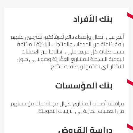
بنك الأفراد
أنتم على اتصال وإصغاء دائم لحرفائكم، تقترحون عليهم
باقة كاملة من الخدمات والمنتجات البنكيّة المكيّفة
حسب طلبات كل حريف على ، انطلاقا من العمليات
اليومية البسيطة للمشاريع العقّاريّة وصولا إلى حلول
الادّخار التي نقدّمها وبطاقات الدّفع.
بنك المؤسسات
مرافقة أصحاب المشاريع طوال مرحلة حياة مؤسستهم
من العمليات الجارية إلى الترتيبات التمويليّة.
دراسة القروض