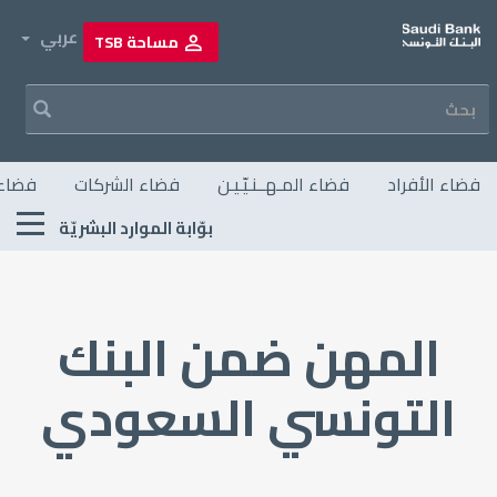
تجاوز
إلى
own
عربي
مساحة TSB
المحتوى
الرئيسي
Navigation principale
فضاء الأفراد
فضاء المـهــنـيّـيـن
فضاء الشركات
فضاء 
Menu
بوّابة الموارد البشريّة
RH
المهن ضمن البنك
التونسي السعودي