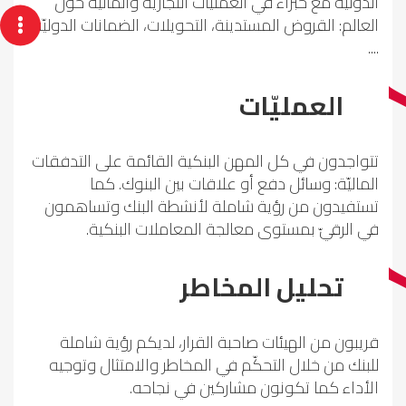
الدوليّة مع خبراء في العمليات التجارية والمالية حول
العالم: القروض المستدينة، التحويلات، الضمانات الدوليّة
....
العمليّات
تتواجدون في كل المهن البنكية القائمة على التدفقات
الماليّة: وسائل دفع أو علاقات بين البنوك. كما
تستفيدون من رؤية شاملة لأنشطة البنك وتساهمون
في الرقيّ بمستوى معالجة المعاملات البنكية.
تحليل المخاطر
قريبون من الهيئات صاحبة القرار، لديكم رؤية شاملة
للبنك من خلال التحكّم في المخاطر والامتثال وتوجيه
الأداء كما تكونون مشاركين في نجاحه.