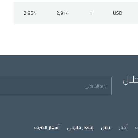
2,954
2,914
1
USD
خلال
Inscription
à
la
newsletter
ف
أخبار
اتصل
إشعار قانوني
أسعار الصرف