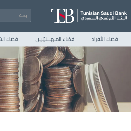
تجاوز
إلى
المحتوى
الرئيسي
Navigation
فضاء الأفراد
فضاء المـهــنـيّـيـن
فضاء الش
principale