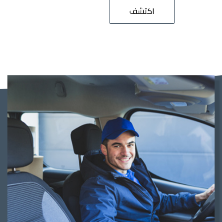
اكتشف