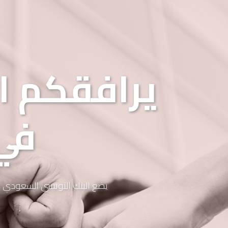
يرافقكم ا
في
يضع البنك التونسي السعودي ع