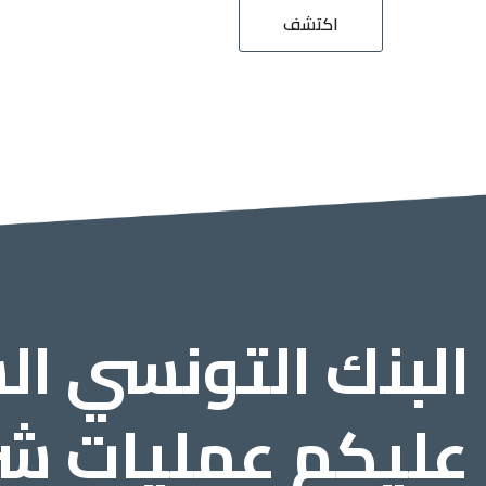
اكتشف
البنك التونسي 
عليكم عمليات شر