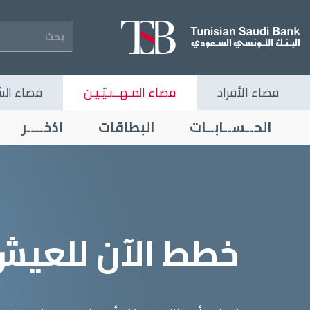
تجاوز
إلى
المحتوى
الرئيسي
Navigation
فضاء الأفراد
فضاء المـهــنـيّـيـن
فضاء الش
principale
Professionnels
الحــســابــات
البطاقات
ادّخــــر
خطط الآن للعيش