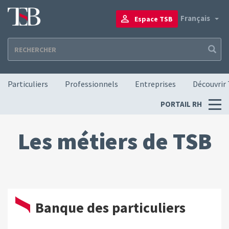
Aller
au
To
Français
Espace TSB
contenu
principal
Navigation principale
Particuliers
Professionnels
Entreprises
Découvrir
Menu
PORTAIL RH
RH
Les métiers de TSB
Banque des particuliers