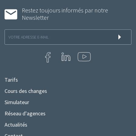
Restez toujours informés par notre
Newsletter
Inscription
à
la
newsletter
Tarifs
Menu
Pied
Cours des changes
de
Simulateur
page
Réseau d'agences
Actualités
Contact