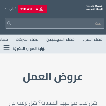
تجاوز
إلى
own
عربي
مساحة TSB
المحتوى
الرئيسي
Navigation principale
فضاء الأفراد
فضاء المـهــنـيّـيـن
فضاء الشركات
فضاء 
Menu
بوّابة الموارد البشريّة
RH
عروض العمل
هل تحب مواجهة التحديات؟ هل ترغب في