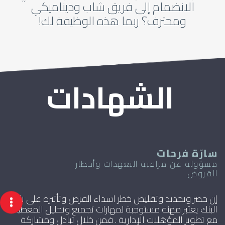
الانضمام إلى فريق شاب وديناميكي
ومحترف؟ ربما هذه الوظيفة لك!
الشهادات
سارّة فرحات
نز
مسؤولة عن مراقبة التعهدات وأخطار
FICE
القروض
ال
إن حصر وتحديد وتقليص خطر اسداء القرض وتأثيره على ناتج
سر
البنك يعتبر مهنة مستوجبة لمهارات تجميع وتحليل المعطيات
بم
مع تطوير المؤهّلات الإدارية . فمن خلال تبادل ومشاركة
وي