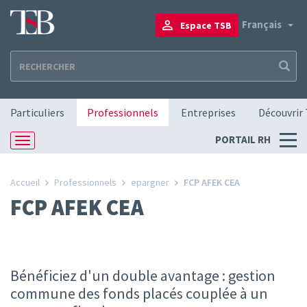
Aller
au
To
Français
Espace TSB
contenu
principal
Navigation principale
Particuliers
Professionnels
Entreprises
Découvrir
Menu
PORTAIL RH
Toggle
RH
navigation
Accueil
Professionnels
epargner
FCP AFEK CEA
FCP AFEK CEA
Bénéficiez d'un double avantage : gestion
commune des fonds placés couplée à un