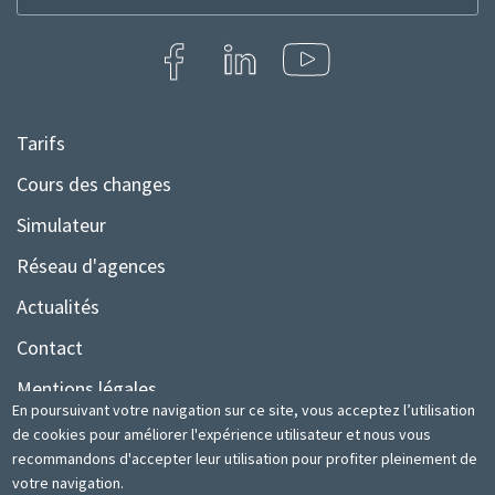
la
newsletter
Tarifs
Menu
Pied
Cours des changes
de
Simulateur
page
Réseau d'agences
Actualités
Contact
Mentions légales
En poursuivant votre navigation sur ce site, vous acceptez l’utilisation
Plan du site
de cookies pour améliorer l'expérience utilisateur et nous vous
recommandons d'accepter leur utilisation pour profiter pleinement de
votre navigation.
© TSB | 2020 Site web développé par
www.medianet.tn