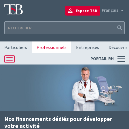
Aller
au
To
Français
Espace TSB
contenu
principal
Navigation principale
Particuliers
Professionnels
Entreprises
Découvrir
Menu
PORTAIL RH
Toggle
RH
navigation
Nos financements dédiés pour développer
votre activité