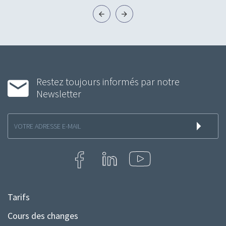
Restez toujours informés par notre
Newsletter
Inscription
à
la
newsletter
Tarifs
Menu
Pied
Cours des changes
de