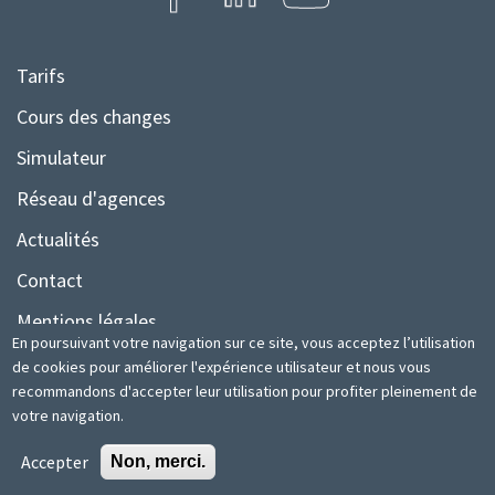
Tarifs
Menu
Pied
Cours des changes
de
Simulateur
page
Réseau d'agences
Actualités
Contact
Mentions légales
En poursuivant votre navigation sur ce site, vous acceptez l’utilisation
Plan du site
de cookies pour améliorer l'expérience utilisateur et nous vous
recommandons d'accepter leur utilisation pour profiter pleinement de
votre navigation.
© TSB | 2020 Site web développé par
www.medianet.tn
Accepter
Non, merci.