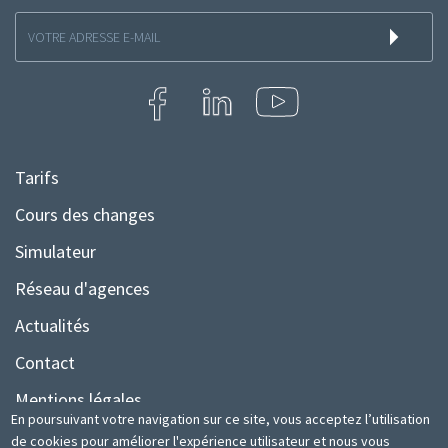
Inscription
à
la
newsletter
Tarifs
Menu
Pied
Cours des changes
de
Simulateur
page
Réseau d'agences
Actualités
Contact
Mentions légales
En poursuivant votre navigation sur ce site, vous acceptez l’utilisation
Plan du site
de cookies pour améliorer l'expérience utilisateur et nous vous