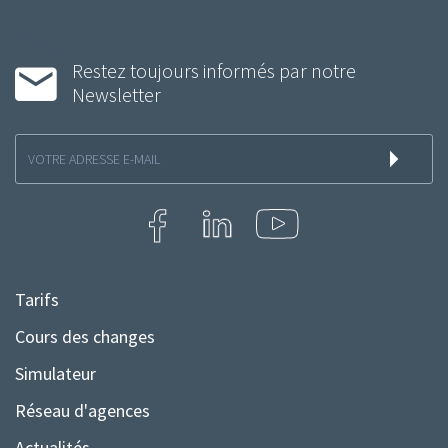
Restez toujours informés par notre
Newsletter
Inscription
à
la
newsletter
Tarifs
Menu
Pied
Cours des changes
de
Simulateur
page
Réseau d'agences
Actualités